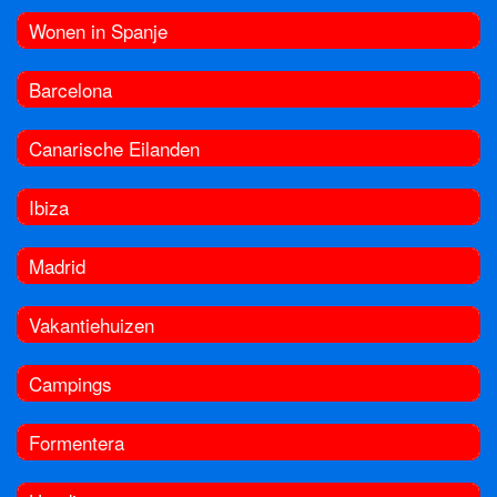
Wonen in Spanje
Barcelona
Canarische Eilanden
Ibiza
Madrid
Vakantiehuizen
Campings
Formentera